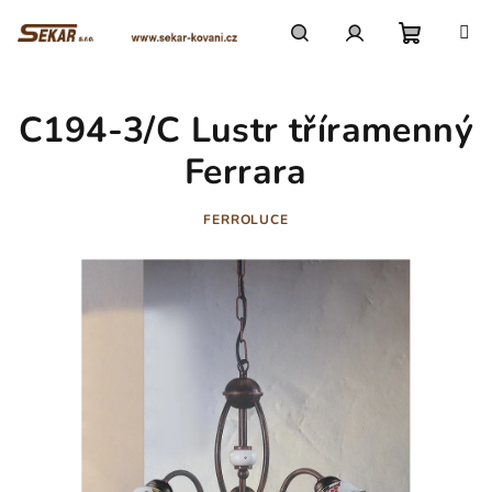
Přejít
na
obsah
Nákupn
Hledat
Přihlášení
C194-3/C Lustr tříramenný
košík
Ferrara
FERROLUCE