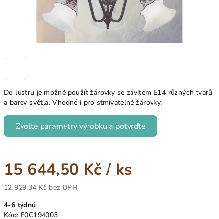
Do lustru je možné použít žárovky se závitem E14 různých tvarů
a barev světla. Vhodné i pro stmívatelné žárovky.
Zvolte parametry výrobku a potvrďte
15 644,50 Kč
/ ks
12 929,34 Kč
bez DPH
Měrná
4-6 týdnů
cena:
Kód:
E0C194003