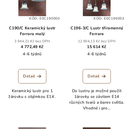
KÓD:
E0C190000
KÓD:
E0C196003
C190/C Keramický lustr
C196-3/C Lustr tříramenný
Ferrara malý
Ferrara
3 944,21 Kč bez DPH
12 904,13 Kč bez DPH
4 772,49 Kč
15 614 Kč
4-6 týdnů
4-6 týdnů
Detail
Detail
Keramický lustr pro 1
Do lustru je možné použít
žárovku s objímkou E14 .
žárovky se závitem E14
různých tvarů a barev světla.
Vhodné i pro...