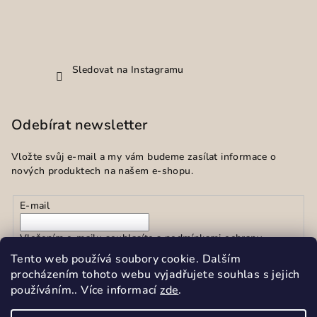
Sledovat na Instagramu
Odebírat newsletter
Vložte svůj e-mail a my vám budeme zasílat informace o
nových produktech na našem e-shopu.
E-mail
Vložením e-mailu souhlasíte s
podmínkami ochrany
osobních údajů
Tento web používá soubory cookie. Dalším
procházením tohoto webu vyjadřujete souhlas s jejich
používáním.. Více informací
zde
.
Přihlásit se