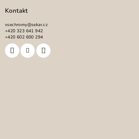
á
p
Kontakt
a
vsechromy
@
sekar.cz
t
+420 323 641 942
í
+420 602 600 294