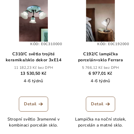
KÓD:
E0C310000
KÓD:
E0C192000
C310/C světlo trojité
C192/C lampička
keramika/sklo dekor 3xE14
porcelán+sklo Ferrara
11 182,23 Kč bez DPH
5 766,12 Kč bez DPH
13 530,50 Kč
6 977,01 Kč
4-6 týdnů
4-6 týdnů
Detail
Detail
Stropní světlo 3ramenné v
Lampička na noční stolek,
kombinaci porcelán sklo.
porcelán a matné sklo.