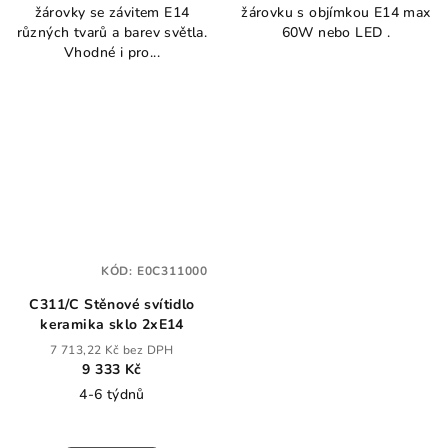
žárovky se závitem E14
žárovku s objímkou E14 max
různých tvarů a barev světla.
60W nebo LED .
Vhodné i pro...
KÓD:
E0C311000
C311/C Stěnové svítidlo
keramika sklo 2xE14
7 713,22 Kč bez DPH
9 333 Kč
4-6 týdnů