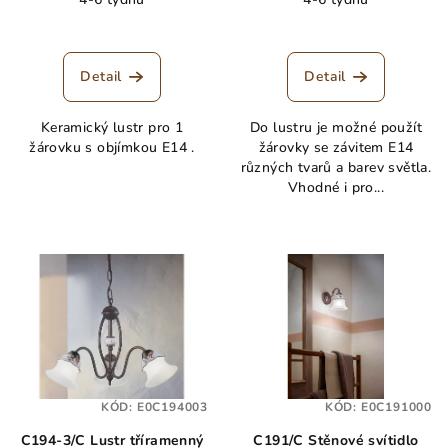
Detail
Detail
Keramický lustr pro 1
Do lustru je možné použít
žárovku s objímkou E14 .
žárovky se závitem E14
různých tvarů a barev světla.
Vhodné i pro...
KÓD:
E0C194003
KÓD:
E0C191000
C194-3/C Lustr tříramenný
C191/C Stěnové svítidlo