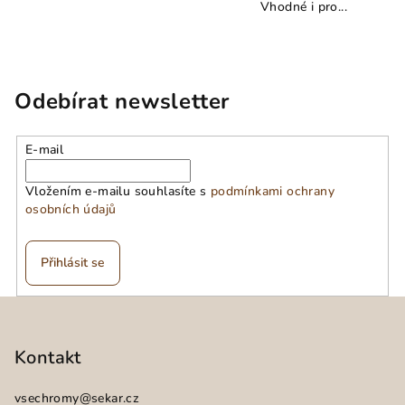
Vhodné i pro...
Odebírat newsletter
E-mail
Vložením e-mailu souhlasíte s
podmínkami ochrany
osobních údajů
Přihlásit se
Z
á
p
Kontakt
a
vsechromy
@
sekar.cz