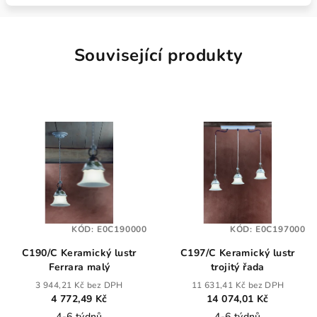
Související produkty
KÓD:
E0C190000
KÓD:
E0C197000
C190/C Keramický lustr
C197/C Keramický lustr
Ferrara malý
trojitý řada
3 944,21 Kč bez DPH
11 631,41 Kč bez DPH
4 772,49 Kč
14 074,01 Kč
4-6 týdnů
4-6 týdnů