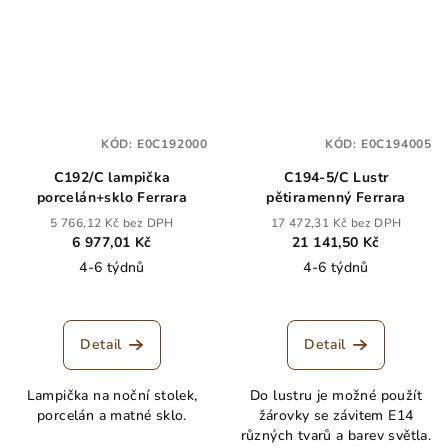
KÓD:
E0C192000
KÓD:
E0C194005
C192/C lampička
C194-5/C Lustr
porcelán+sklo Ferrara
pětiramenný Ferrara
5 766,12 Kč bez DPH
17 472,31 Kč bez DPH
6 977,01 Kč
21 141,50 Kč
4-6 týdnů
4-6 týdnů
Detail
Detail
Lampička na noční stolek,
Do lustru je možné použít
porcelán a matné sklo.
žárovky se závitem E14
různých tvarů a barev světla.