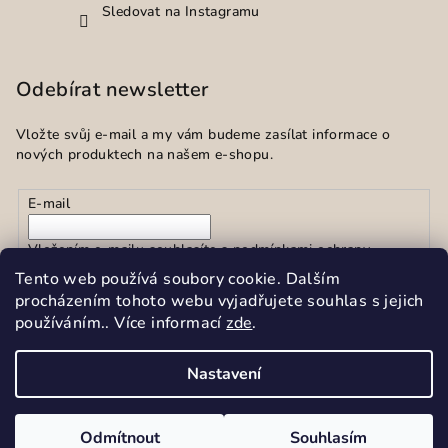
Sledovat na Instagramu
Odebírat newsletter
Vložte svůj e-mail a my vám budeme zasílat informace o
nových produktech na našem e-shopu.
E-mail
Vložením e-mailu souhlasíte s
podmínkami ochrany
osobních údajů
Tento web používá soubory cookie. Dalším
procházením tohoto webu vyjadřujete souhlas s jejich
používáním.. Více informací
zde
.
Přihlásit se
Nastavení
Copyright 2026
Sekar spol.s r.o.
. Všechna práva vyhrazena.
Upravit nastavení cookies
Odmítnout
Souhlasím