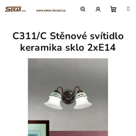
Přejít
na
obsah
Nákupn
Hledat
Přihlášení
C311/C Stěnové svítidlo
košík
keramika sklo 2xE14