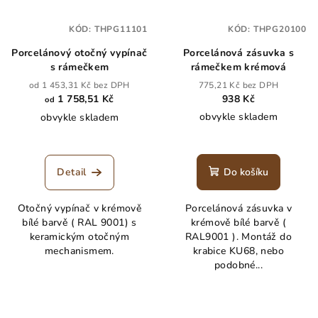
KÓD:
THPG11101
KÓD:
THPG20100
Porcelánový otočný vypínač
Porcelánová zásuvka s
s rámečkem
rámečkem krémová
od 1 453,31 Kč bez DPH
775,21 Kč bez DPH
1 758,51 Kč
938 Kč
od
obvykle skladem
obvykle skladem
Detail
Do košíku
Otočný vypínač v krémově
Porcelánová zásuvka v
bílé barvě ( RAL 9001) s
krémově bílé barvě (
keramickým otočným
RAL9001 ). Montáž do
mechanismem.
krabice KU68, nebo
podobné...