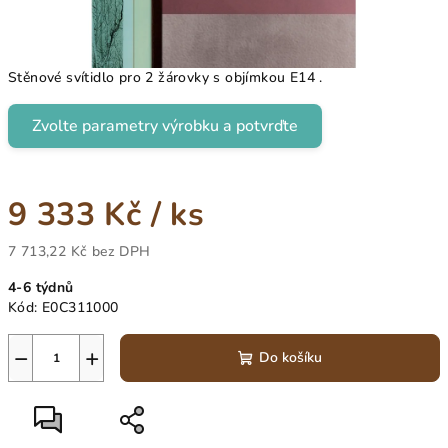
Stěnové svítidlo pro 2 žárovky s objímkou E14 .
Zvolte parametry výrobku a potvrďte
9 333 Kč
/ ks
7 713,22 Kč
bez DPH
Měrná
4-6 týdnů
cena:
Kód:
E0C311000
−
+
Do košíku